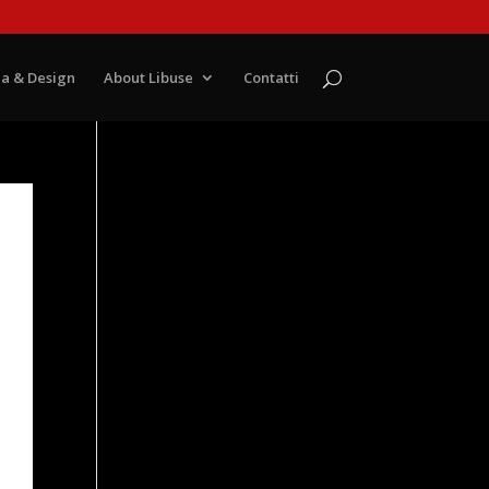
a & Design
About Libuse
Contatti