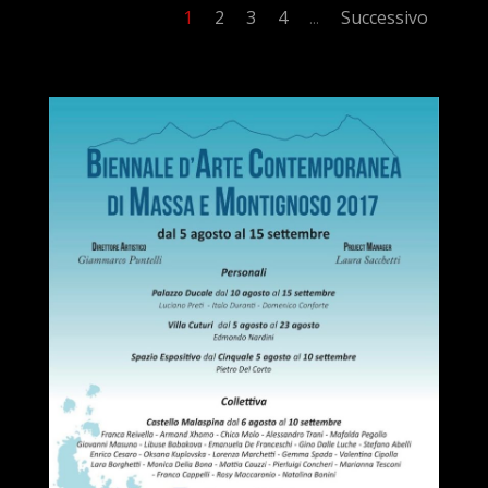
1
2
3
4
Successivo
...