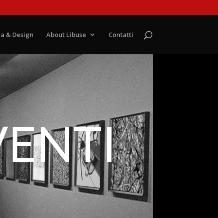
a & Design
About Libuse
Contatti
VENTI