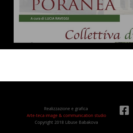

Realizzazione e grafica
Arte-teca image & communication studio
Copyright 2018 Libuse Babakova