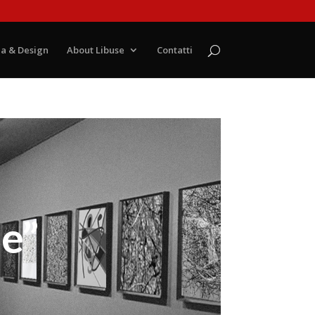
a & Design
About Libuse
Contatti
le”